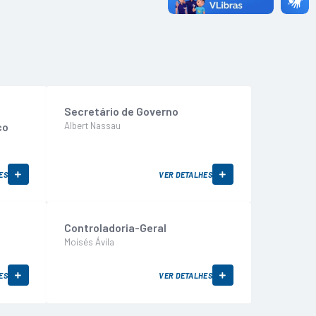
Secretário de Governo
co
Albert Nassau
ES
VER DETALHES
Controladoria-Geral
Moisés Ávila
ES
VER DETALHES