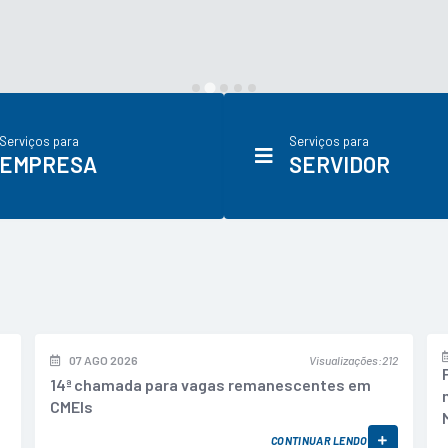
Serviços para
Serviços para
EMPRESA
SERVIDOR
07 AGO 2026
Visualizações
212
14ª chamada para vagas remanescentes em
CMEIs
CONTINUAR LENDO