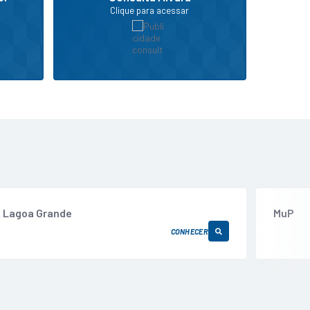
Clique para acessar
Lagoa Grande
MuP
CONHECER