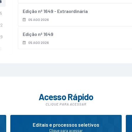
8
Edição nº
1649 - Extraordinária
15
05 AGO 2026
22
Edição nº
1649
29
05 AGO 2026
5
Acesso Rápido
CLIQUE PARA ACESSAR
Editais e processos seletivos
Clique para acessar