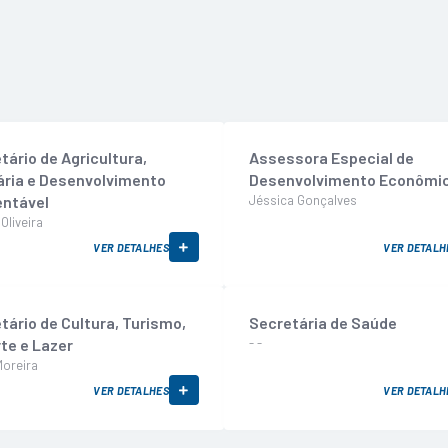
tário de Agricultura,
Assessora Especial de
ria e Desenvolvimento
Desenvolvimento Econômi
ntável
Jéssica Gonçalves
Oliveira
VER DETALHES
VER DETALH
tário de Cultura, Turismo,
Secretária de Saúde
te e Lazer
- -
Moreira
VER DETALHES
VER DETALH