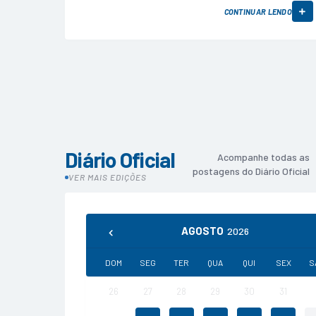
CONTINUAR LENDO
Diário Oficial
Acompanhe todas as
postagens do Diário Oficial
VER MAIS EDIÇÕES
AGOSTO
2026
DOM
SEG
TER
QUA
QUI
SEX
S
26
27
28
29
30
31