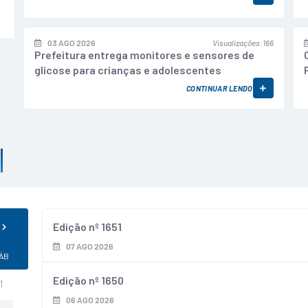
03 AGO 2026
Visualizações
166
Prefeitura entrega monitores e sensores de
glicose para crianças e adolescentes
CONTINUAR LENDO
Edição nº
1651
07 AGO 2026
ÁB
Edição nº
1650
1
06 AGO 2026