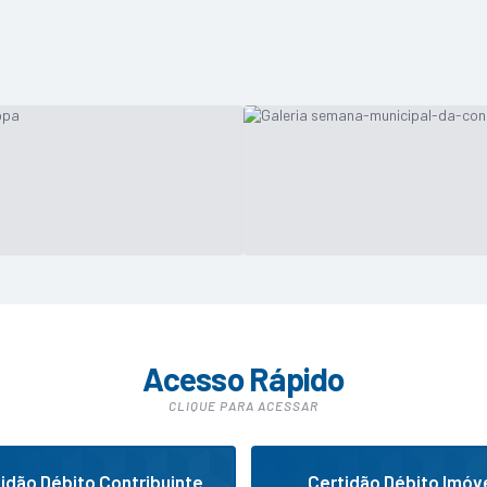
Notícias
26/11/2024
opa DB Futsal 2024
Semana Municipal da Consci
debates e atividades cultura
VER MAIS
Acesso Rápido
CLIQUE PARA ACESSAR
idão Débito Contribuinte
Certidão Débito Imóv