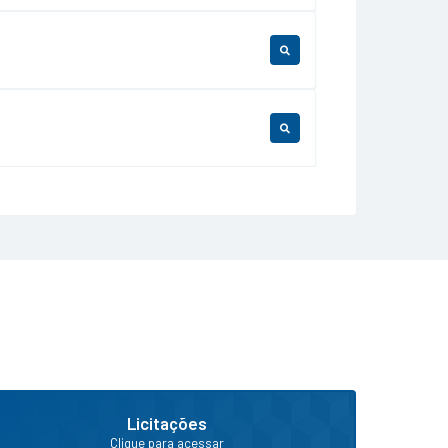
LER ONLINE
LER ONLINE
Licitações
Clique para acessar