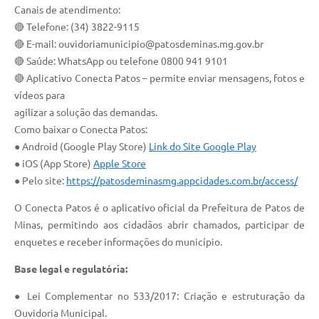
Canais de atendimento:
🔴 Telefone: (34) 3822-9115
🔴 E-mail:
ouvidoriamunicipio@patosdeminas.mg.gov.br
🔴 Saúde: WhatsApp ou telefone 0800 941 9101
🔴 Aplicativo Conecta Patos – permite enviar mensagens, fotos e
vídeos para
agilizar a solução das demandas.
Como baixar o Conecta Patos:
● Android (Google Play Store)
Link do Site Google Play
● iOS (App Store)
Apple Store
● Pelo site:
https://patosdeminasmg.appcidades.com.br/access/
O Conecta Patos é o aplicativo oficial da Prefeitura de Patos de
Minas, permitindo aos cidadãos abrir chamados, participar de
enquetes e receber informações do município.
Base legal e regulatória:
● Lei Complementar no 533/2017: Criação e estruturação da
Ouvidoria Municipal.