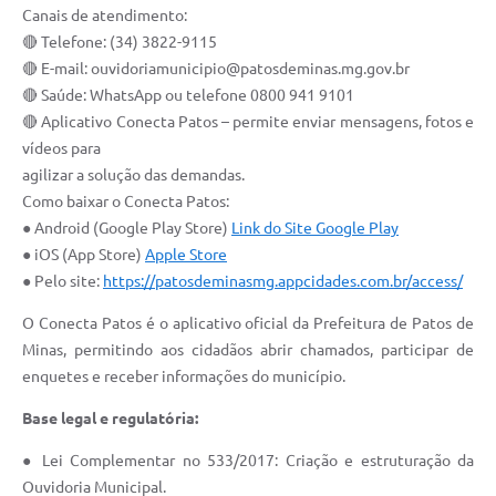
Canais de atendimento:
🔴 Telefone: (34) 3822-9115
🔴 E-mail:
ouvidoriamunicipio@patosdeminas.mg.gov.br
🔴 Saúde: WhatsApp ou telefone 0800 941 9101
🔴 Aplicativo Conecta Patos – permite enviar mensagens, fotos e
vídeos para
agilizar a solução das demandas.
Como baixar o Conecta Patos:
● Android (Google Play Store)
Link do Site Google Play
● iOS (App Store)
Apple Store
● Pelo site:
https://patosdeminasmg.appcidades.com.br/access/
O Conecta Patos é o aplicativo oficial da Prefeitura de Patos de
Minas, permitindo aos cidadãos abrir chamados, participar de
enquetes e receber informações do município.
Base legal e regulatória:
● Lei Complementar no 533/2017: Criação e estruturação da
Ouvidoria Municipal.