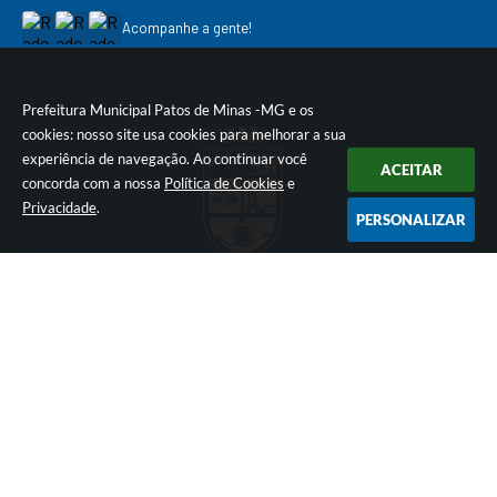
Acompanhe a gente!
Prefeitura Municipal Patos de Minas -MG e os
cookies: nosso site usa cookies para melhorar a sua
experiência de navegação. Ao continuar você
ACEITAR
concorda com a nossa
Política de Cookies
e
Privacidade
.
PERSONALIZAR
Localização
Contato
Rua Dr. José Olympio de
3822-9600
Mello, 151. Bairro Eldorado.
ouvidoriamunicipio@patos
CEP: 38700-900
deminas.mg.gov.br
Atendimento
Das 12:00h às 18:00h