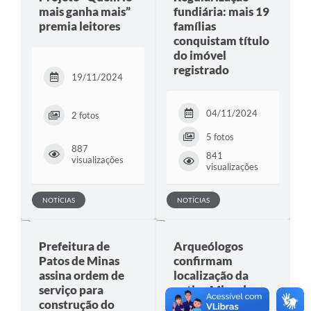
mais ganha mais”
fundiária: mais 19
premia leitores
famílias
conquistam título
do imóvel
registrado
19/11/2024
04/11/2024
2 fotos
5 fotos
887
841
visualizações
visualizações
NOTÍCIAS
NOTÍCIAS
Prefeitura de
Arqueólogos
Patos de Minas
confirmam
assina ordem de
localização da
serviço para
antiga Mina de
construção do
Galena no distrito