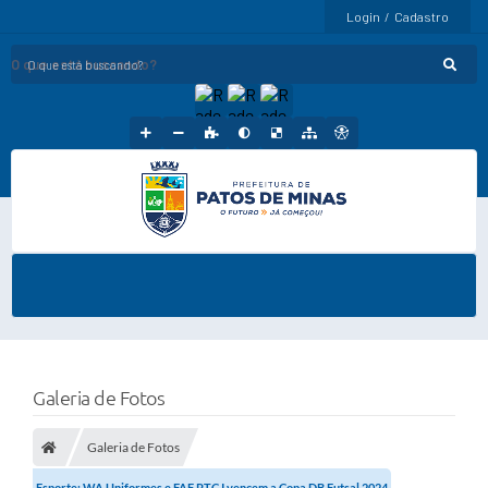
Login / Cadastro
O que está buscando?
Galeria de Fotos
Galeria de Fotos
Esporte: WA Uniformes e FAF PTC I vencem a Copa DB Futsal 2024