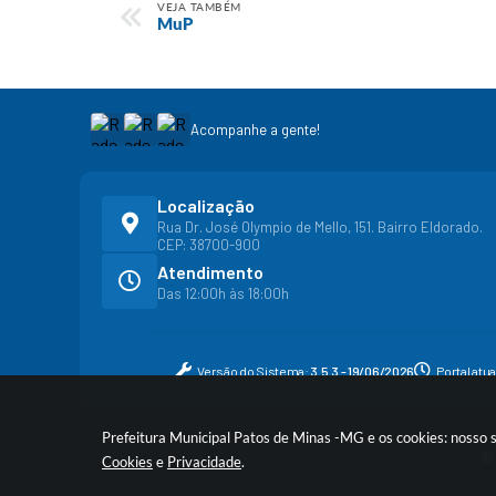
VEJA TAMBÉM
MuP
Acompanhe a gente!
Localização
Rua Dr. José Olympio de Mello, 151. Bairro Eldorado.
CEP: 38700-900
Atendimento
Das 12:00h às 18:00h
Versão do Sistema:
3.5.3 - 19/06/2026
Portal atu
Prefeitura Municipal Patos de Minas -MG e os cookies: nosso 
© 
Cookies
e
Privacidade
.