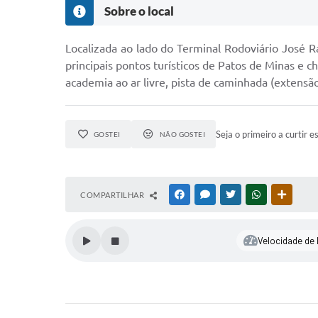
Sobre o local
Localizada ao lado do Terminal Rodoviário José
principais pontos turísticos de Patos de Minas e c
academia ao ar livre, pista de caminhada (extensão
Seja o primeiro a curtir e
GOSTEI
NÃO GOSTEI
COMPARTILHAR
FACEBOOK
MESSENGER
TWITTER
WHATSAPP
OUTRAS
Velocidade de l