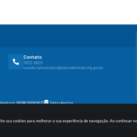
Contato
3822-9600
ouvidoriamunicipio@patosdeminas.mg.gov.br
alizado em:
07/08/2026 08:27
Dados Abertos
site usa cookies para melhorar a sua experiência de navegação. Ao continuar 
Copyright Instar - 2006-2026. Todos os direitos reservados -
Instar Tecnolo