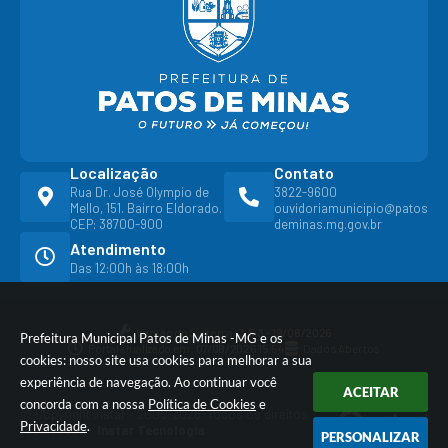
Localização
Contato
Rua Dr. José Olympio de
3822-9600
Mello, 151. Bairro Eldorado.
ouvidoriamunicipio@patos
CEP: 38700-900
deminas.mg.gov.br
Atendimento
Das 12:00h às 18:00h
Versão do Sistema:
3.5.3 - 19/06/2026
Prefeitura Municipal Patos de Minas -MG e os
Portal atualizado em:
07/08/2026 15:54
Dados Abertos
cookies: nosso site usa cookies para melhorar a sua
experiência de navegação. Ao continuar você
ACEITAR
concorda com a nossa
Política de Cookies
e
© Copyright Instar - 2006-2026. Todos os direitos
Privacidade
.
reservados -
Instar Tecnologia
PERSONALIZAR