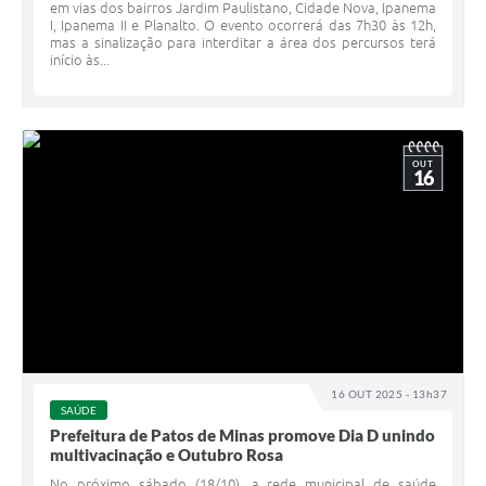
em vias dos bairros Jardim Paulistano, Cidade Nova, Ipanema
I, Ipanema II e Planalto. O evento ocorrerá das 7h30 às 12h,
mas a sinalização para interditar a área dos percursos terá
início às...
OUT
16
16 OUT 2025 - 13h37
SAÚDE
Prefeitura de Patos de Minas promove Dia D unindo
multivacinação e Outubro Rosa
No próximo sábado (18/10), a rede municipal de saúde