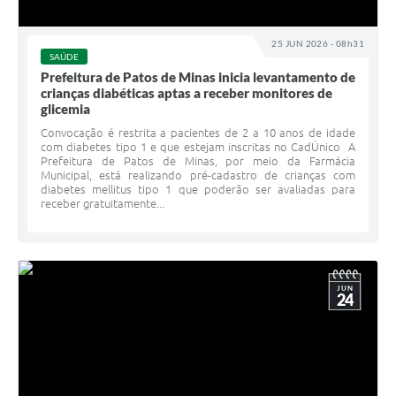
25 JUN 2026 - 08h31
SAÚDE
Prefeitura de Patos de Minas inicia levantamento de
crianças diabéticas aptas a receber monitores de
glicemia
Convocação é restrita a pacientes de 2 a 10 anos de idade
com diabetes tipo 1 e que estejam inscritas no CadÚnico A
Prefeitura de Patos de Minas, por meio da Farmácia
Municipal, está realizando pré-cadastro de crianças com
diabetes mellitus tipo 1 que poderão ser avaliadas para
receber gratuitamente...
JUN
24