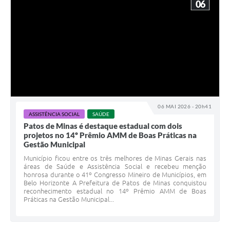
06
06 MAI 2026 - 20h41
ASSISTÊNCIA SOCIAL
SAÚDE
Patos de Minas é destaque estadual com dois
projetos no 14º Prêmio AMM de Boas Práticas na
Gestão Municipal
Município ficou entre os três melhores de Minas Gerais nas
áreas de Saúde e Assistência Social e recebeu menção
honrosa durante o 41º Congresso Mineiro de Municípios, em
Belo Horizonte A Prefeitura de Patos de Minas conquistou
reconhecimento estadual no 14º Prêmio AMM de Boas
Práticas na Gestão Municipal...