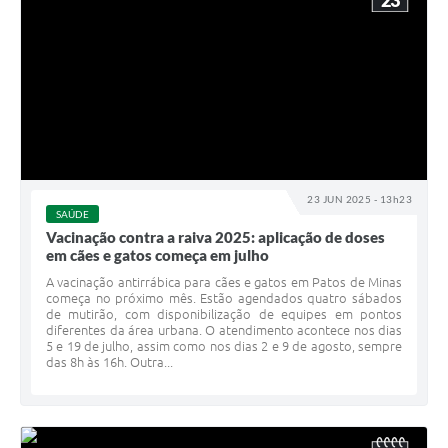
23
23 JUN 2025 - 13h23
SAÚDE
Vacinação contra a raiva 2025: aplicação de doses
em cães e gatos começa em julho
A vacinação antirrábica para cães e gatos em Patos de Minas
começa no próximo mês. Estão agendados quatro sábados
de mutirão, com disponibilização de equipes em pontos
diferentes da área urbana. O atendimento acontece nos dias
5 e 19 de julho, assim como nos dias 2 e 9 de agosto, sempre
das 8h às 16h. Outra...