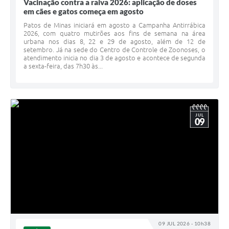
Vacinação contra a raiva 2026: aplicação de doses
em cães e gatos começa em agosto
Patos de Minas iniciará em agosto a Campanha Antirrábica
2026, com quatro mutirões aos fins de semana na área
urbana nos dias 8, 22 e 29 de agosto, além de 12 de
setembro. Já na sede do Centro de Controle de Zoonoses, o
atendimento inicia no dia 3 de agosto e acontece de segunda
a sexta-feira, das 7h30 às...
JUL
09
09 JUL 2026 - 10h38