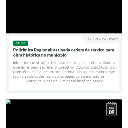
17 JUN 2026 - 12h29
SAÚDE
Policlínica Regional: assinada ordem de serviço para
obra histórica no município
Início da construção foi autorizado pela prefeita Sandra
Gomes e pelo secretário Executivo Adjunto substituto do
Ministério da Saúde, Nilton Pereira Júnior, em evento que
reuniu autoridades, servidores municipais e moradores
Patos de Minas deu um passo histórico para o...
JUN
09