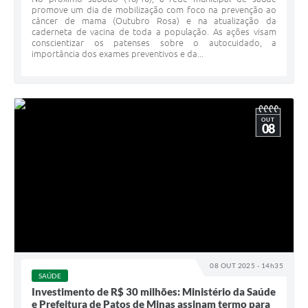
promove um dia de mobilização com foco na prevenção ao
câncer de mama (Outubro Rosa) e na atualização da
caderneta de vacina de toda a população. As ações visam
conscientizar os patenses sobre o autocuidado, a
importância dos exames preventivos e da...
OUT
08
08 OUT 2025 - 14h35
SAÚDE
Investimento de R$ 30 milhões: Ministério da Saúde
e Prefeitura de Patos de Minas assinam termo para