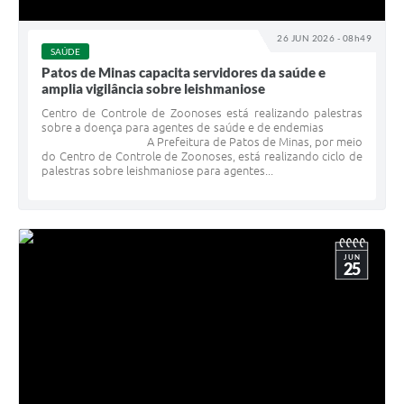
26 JUN 2026 - 08h49
SAÚDE
Patos de Minas capacita servidores da saúde e
amplia vigilância sobre leishmaniose
Centro de Controle de Zoonoses está realizando palestras
sobre a doença para agentes de saúde e de endemias
A Prefeitura de Patos de Minas, por meio
do Centro de Controle de Zoonoses, está realizando ciclo de
palestras sobre leishmaniose para agentes...
JUN
25