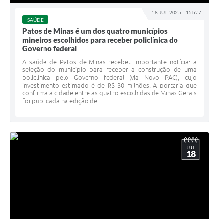
18 JUL 2025 - 15h27
SAÚDE
Patos de Minas é um dos quatro municípios
mineiros escolhidos para receber policlínica do
Governo federal
A saúde de Patos de Minas recebeu importante notícia: a
seleção do município para receber a construção de uma
policlínica pelo Governo federal (via Novo PAC), cujo
investimento estimado é de R$ 30 milhões. A portaria que
confirma a cidade entre as quatro escolhidas de Minas Gerais
foi publicada na edição de...
JUL
18