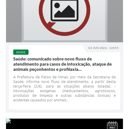
02 JUN 2026 - 12h55
SAÚDE
Saúde: comunicado sobre novo fluxo de
atendimento para casos de intoxicação, ataque de
animais peçonhentos e profilaxia...
A Prefeitura de Patos de Minas, por meio da Secretaria de
Saúde, informa novo fluxo de atendimento, a partir desta
terça-feira (2/6), para as situações abaixo listadas. -
Intoxicações exógenas (medicamentos, agrotóxicos,
produtos de limpeza e outras substâncias tóxicas) e
acidentes causados por animais...
MAI