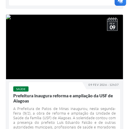
FEV
09
09 FEV 2026 - 12h37
SAÚDE
Prefeitura inaugura reforma e ampliação da USF de
Alagoas
A Prefeitura de Patos de Minas inaugurou, nesta segunda-
feira (9/2), a obra de reforma e ampliação da Unidade de
Saúde da Família (USF) de Alagoas. A solenidade contou com
a presença do prefeito Luís Eduardo Falcão e de outras
autoridades municipais, profissionais de saúde e moradores