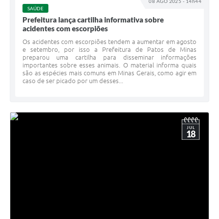
08 AGO 2025 - 14h44
SAÚDE
Prefeitura lança cartilha informativa sobre
acidentes com escorpiões
Os acidentes com escorpiões tendem a aumentar em agosto
e setembro, por isso a Prefeitura de Patos de Minas
preparou uma cartilha para disseminar informações
importantes sobre esses animais. O material informa quais
são as espécies mais comuns em Minas Gerais, como agir em
caso de ser picado por um desses...
JUL
18