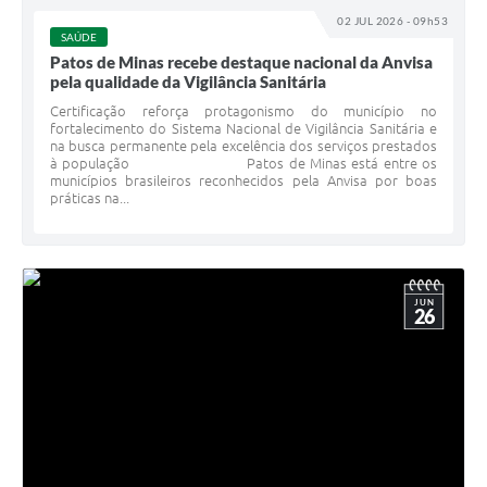
02 JUL 2026 - 09h53
SAÚDE
Patos de Minas recebe destaque nacional da Anvisa
pela qualidade da Vigilância Sanitária
Certificação reforça protagonismo do município no
fortalecimento do Sistema Nacional de Vigilância Sanitária e
na busca permanente pela excelência dos serviços prestados
à população Patos de Minas está entre os
municípios brasileiros reconhecidos pela Anvisa por boas
práticas na...
JUN
26