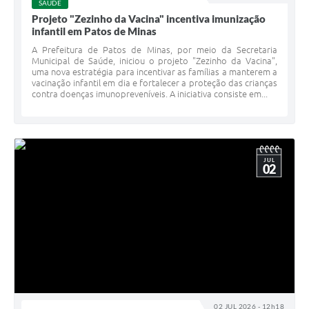
SAÚDE
Projeto "Zezinho da Vacina" incentiva imunização
infantil em Patos de Minas
A Prefeitura de Patos de Minas, por meio da Secretaria
Municipal de Saúde, iniciou o projeto "Zezinho da Vacina",
uma nova estratégia para incentivar as famílias a manterem a
vacinação infantil em dia e fortalecer a proteção das crianças
contra doenças imunopreveníveis. A iniciativa consiste em...
JUL
02
02 JUL 2026 - 12h18