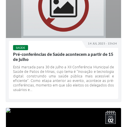
14 JUL 2025 - 15h34
SAÚDE
Pré-conferências de Saúde acontecem a partir de 15
de julho
Está marcada para 30 de julho a XII Conferência Municipal de
Saúde de Patos de Minas, cujo tema é "Inovação e tecnologia
digital: construindo uma saúde pública mais acessível e
eficiente". Como etapa anterior ao evento, acontece as pré-
conferências, momento em que são eleitos os delegados dos
usuários e...
JUL
02