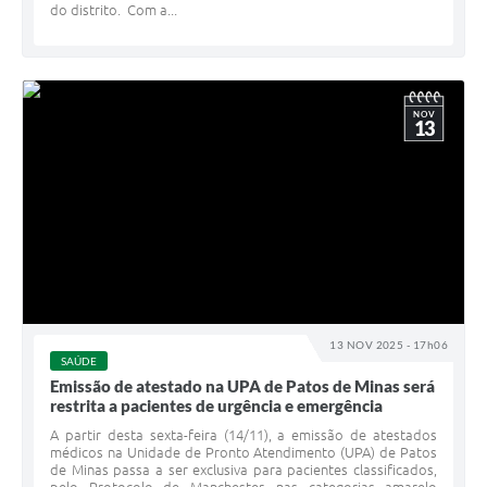
do distrito. Com a...
NOV
13
13 NOV 2025 - 17h06
SAÚDE
Emissão de atestado na UPA de Patos de Minas será
restrita a pacientes de urgência e emergência
A partir desta sexta-feira (14/11), a emissão de atestados
médicos na Unidade de Pronto Atendimento (UPA) de Patos
de Minas passa a ser exclusiva para pacientes classificados,