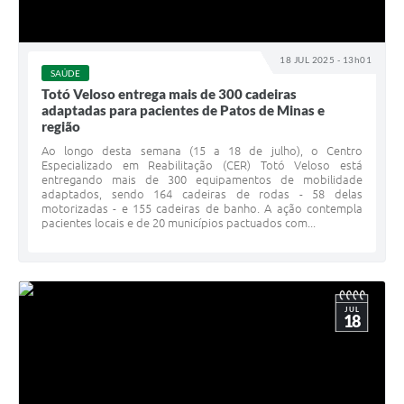
18 JUL 2025 - 13h01
SAÚDE
Totó Veloso entrega mais de 300 cadeiras
adaptadas para pacientes de Patos de Minas e
região
Ao longo desta semana (15 a 18 de julho), o Centro
Especializado em Reabilitação (CER) Totó Veloso está
entregando mais de 300 equipamentos de mobilidade
adaptados, sendo 164 cadeiras de rodas - 58 delas
motorizadas - e 155 cadeiras de banho. A ação contempla
pacientes locais e de 20 municípios pactuados com...
JUL
18