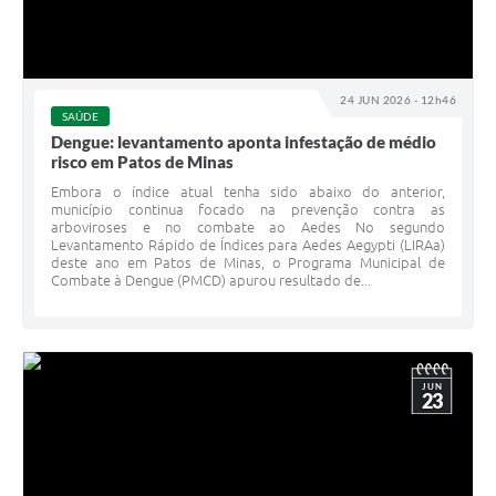
24 JUN 2026 - 12h46
SAÚDE
Dengue: levantamento aponta infestação de médio
risco em Patos de Minas
Embora o índice atual tenha sido abaixo do anterior,
município continua focado na prevenção contra as
arboviroses e no combate ao Aedes No segundo
Levantamento Rápido de Índices para Aedes Aegypti (LIRAa)
deste ano em Patos de Minas, o Programa Municipal de
Combate à Dengue (PMCD) apurou resultado de...
JUN
23