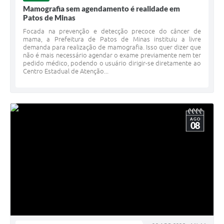
Mamografia sem agendamento é realidade em
Patos de Minas
Focada na prevenção e detecção precoce do câncer de
mama, a Prefeitura de Patos de Minas instituiu a livre
demanda para realização de mamografia. Isso quer dizer que
não é mais necessário agendar o exame previamente nem ter
pedido médico, podendo o usuário dirigir-se diretamente ao
Centro Estadual de Atenção...
AGO
08