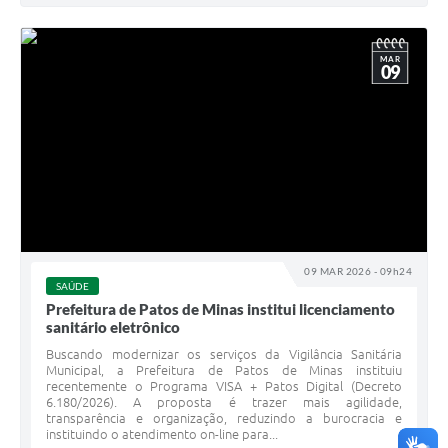
MAR
09
09 MAR 2026 - 09h24
SAÚDE
Prefeitura de Patos de Minas institui licenciamento
sanitário eletrônico
Buscando modernizar os serviços da Vigilância Sanitária
Municipal, a Prefeitura de Patos de Minas instituiu
recentemente o Programa VISA + Patos Digital (Decreto
6.180/2026). A proposta é trazer mais agilidade,
transparência e organização, reduzindo a burocracia e
instituindo o atendimento on-line para...