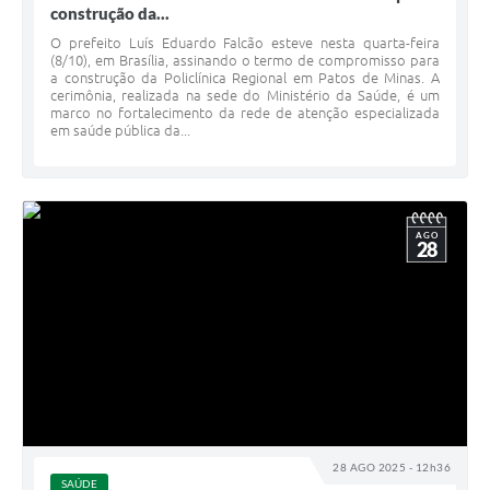
construção da...
O prefeito Luís Eduardo Falcão esteve nesta quarta-feira
(8/10), em Brasília, assinando o termo de compromisso para
a construção da Policlínica Regional em Patos de Minas. A
cerimônia, realizada na sede do Ministério da Saúde, é um
marco no fortalecimento da rede de atenção especializada
em saúde pública da...
AGO
28
28 AGO 2025 - 12h36
SAÚDE