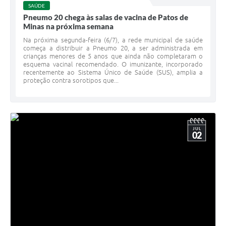
SAÚDE
Pneumo 20 chega às salas de vacina de Patos de
Minas na próxima semana
Na próxima segunda-feira (6/7), a rede municipal de saúde
começa a distribuir a Pneumo 20, a ser administrada em
crianças menores de 5 anos que ainda não completaram o
esquema vacinal recomendado. O imunizante, incorporado
recentemente ao Sistema Único de Saúde (SUS), amplia a
proteção contra sorotipos que...
JUL
02