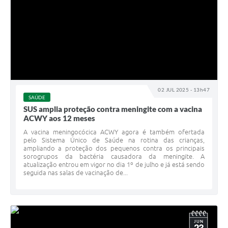
02 JUL 2025 - 13h47
SAÚDE
SUS amplia proteção contra meningite com a vacina
ACWY aos 12 meses
A vacina meningocócica ACWY agora é também ofertada
pelo Sistema Único de Saúde na rotina das crianças,
ampliando a proteção dos pequenos contra os principais
sorogrupos da bactéria causadora da meningite. A
atualização entrou em vigor no dia 1º de julho e já está sendo
seguida nas salas de vacinação de...
JUN