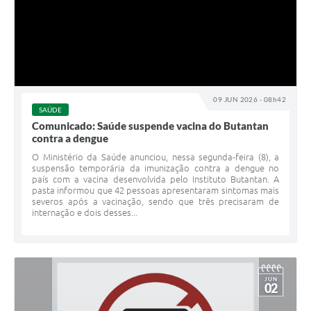
09 JUN 2026 - 08h42
SAÚDE
Comunicado: Saúde suspende vacina do Butantan
contra a dengue
O Ministério da Saúde anunciou, nessa segunda-feira (8), a
suspensão temporária da imunização contra a dengue no
país com a vacina desenvolvida pelo Instituto Butantan. A
pasta informou que 42 pessoas apresentaram sintomas mais
severos após a vacinação, sendo que três precisaram de
internação e dois desses...
JUN
02