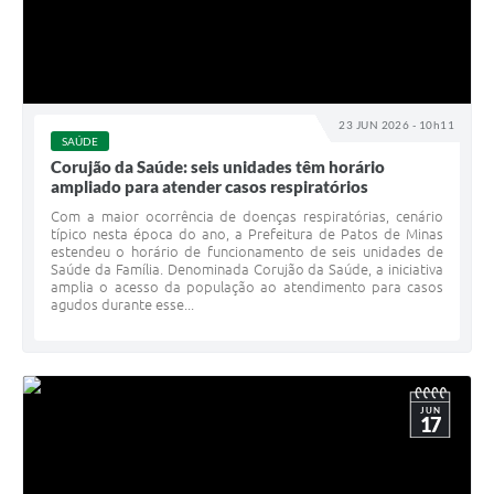
23 JUN 2026 - 10h11
SAÚDE
Corujão da Saúde: seis unidades têm horário
ampliado para atender casos respiratórios
Com a maior ocorrência de doenças respiratórias, cenário
típico nesta época do ano, a Prefeitura de Patos de Minas
estendeu o horário de funcionamento de seis unidades de
Saúde da Família. Denominada Corujão da Saúde, a iniciativa
amplia o acesso da população ao atendimento para casos
agudos durante esse...
JUN
17