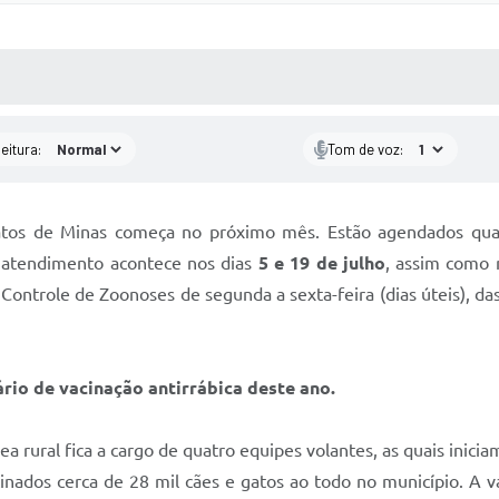
 MÍDIAS
RECEBA NOTÍCIAS
eitura:
Tom de voz:
Patos de Minas começa no próximo mês. Estão agendados quat
 atendimento acontece nos dias
5 e 19 de julho
, assim como 
Controle de Zoonoses de segunda a sexta-feira (dias úteis), das
ário de vacinação antirrábica deste ano.
a rural fica a cargo de quatro equipes volantes, as quais inici
inados cerca de 28 mil cães e gatos ao todo no município. A v