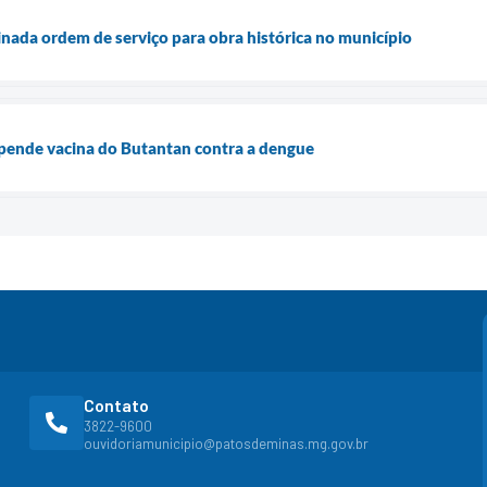
sinada ordem de serviço para obra histórica no município
ende vacina do Butantan contra a dengue
Contato
3822-9600
ouvidoriamunicipio@patosdeminas.mg.gov.br