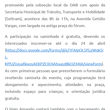
promovido pela subseção local da OAB com apoio da
Secretaria Municipal de Trânsito, Transporte e Mobilidade
(Settram), acontece das 8h às 11h, na Avenida Getúlio
Vargas, com largada na antiga praça do fórum.
A participação na caminhada é gratuita, devendo os
interessados inscrever-se até o dia 24 de abril
(
https://docs.google.com/forms/d/e/1FAIpQLSfGzWqk5i
L-
KffUZjsisaXkxosAEKPZC0OjAhxasd8kOZ44IA/viewform
).
As cem primeiras pessoas que preencherem o formulário
receberão camiseta do evento, cuja programação terá
alongamento e aquecimento; atividades na praça,
incluindo espaço para crianças; e orientação jurídica
gratuita.
O Maio Amarelo contará também com o lançamento da