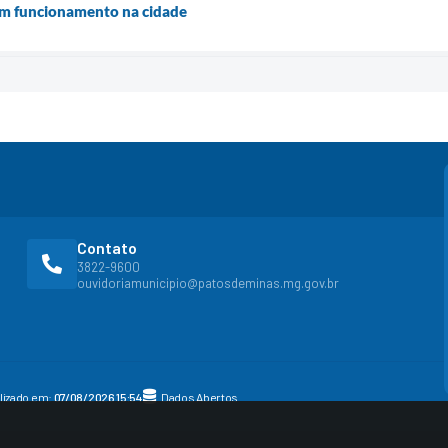
m funcionamento na cidade
Contato
3822-9600
ouvidoriamunicipio@patosdeminas.mg.gov.br
alizado em:
07/08/2026 15:54
Dados Abertos