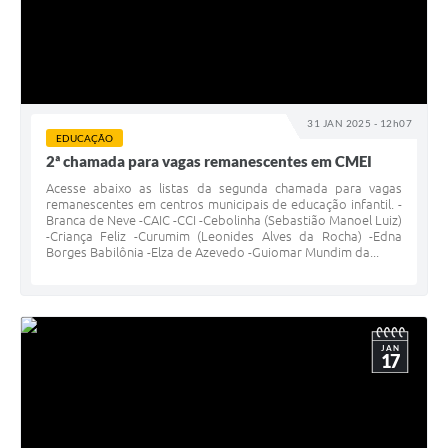
31 JAN 2025 - 12h07
EDUCAÇÃO
2ª chamada para vagas remanescentes em CMEI
Acesse abaixo as listas da segunda chamada para vagas
remanescentes em centros municipais de educação infantil. -
Branca de Neve -CAIC -CCI -Cebolinha (Sebastião Manoel Luiz)
-Criança Feliz -Curumim (Leonides Alves da Rocha) -Edna
Borges Babilônia -Elza de Azevedo -Guiomar Mundim da...
JAN
17