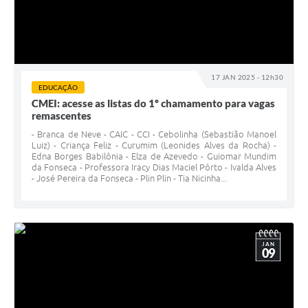
17 JAN 2025 - 12h30
EDUCAÇÃO
CMEI: acesse as listas do 1º chamamento para vagas
remascentes
- Branca de Neve - CAIC - CCI - Cebolinha (Sebastião Manoel
Luiz) - Criança Feliz - Curumim (Leonides Alves da Rocha) -
Edna Borges Babilônia - Elza de Azevedo - Guiomar Mundim
da Fonseca - Professora Iracy Dias Maciel Pôrto - Ivalda Alves
- José Pereira da Fonseca - Plin Plin - Tia Nicinha...
JAN
09