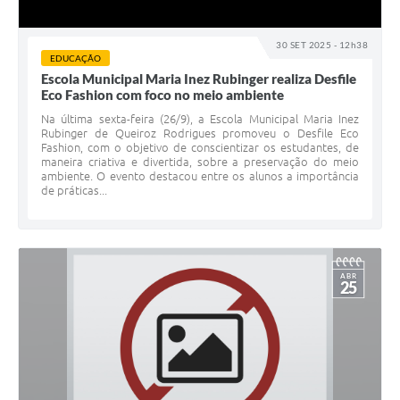
30 SET 2025 - 12h38
EDUCAÇÃO
Escola Municipal Maria Inez Rubinger realiza Desfile
Eco Fashion com foco no meio ambiente
Na última sexta-feira (26/9), a Escola Municipal Maria Inez
Rubinger de Queiroz Rodrigues promoveu o Desfile Eco
Fashion, com o objetivo de conscientizar os estudantes, de
maneira criativa e divertida, sobre a preservação do meio
ambiente. O evento destacou entre os alunos a importância
de práticas...
ABR
25