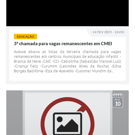
14 FEV 2025 - 12h50
EDUCAÇÃO
3ª chamada para vagas remanescentes em CMEI
Acesse abaixo as listas da terceira chamada para vagas
remanescentes em centros municipais de educação infantil. -
Branca de Neve -CAIC -CCI -Cebolinha (Sebastião Manoel Luiz)
-Criança Feliz -Curumim (Leonides Alves da Rocha) -Edna
Borges Babilônia -Elza de Azevedo -Guiomar Mundim da...
FEV
10