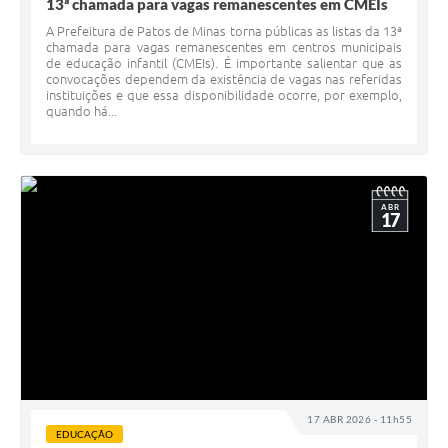
13ª chamada para vagas remanescentes em CMEIs
A Prefeitura de Patos de Minas torna públicas as listas da 13ª
chamada para vagas remanescentes em centros municipais
de educação infantil (CMEIs). É importante salientar que as
convocações dependem da existência de vagas nas referidas
instituições e que essa disponibilidade ocorre, por exemplo,
quando há...
ABR
17
17 ABR 2026 - 11h55
EDUCAÇÃO