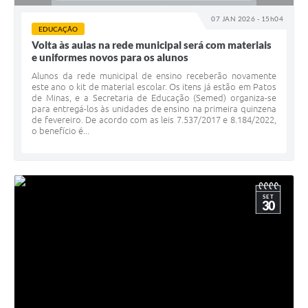
07 JAN 2026 - 15h04
EDUCAÇÃO
Volta às aulas na rede municipal será com materiais
e uniformes novos para os alunos
Alunos da rede municipal de ensino receberão novamente
este ano o kit de material escolar. Os itens já estão em Patos
de Minas, e a Secretaria de Educação (Semed) organiza-se
para entregá-los às unidades de ensino na primeira quinzena
de fevereiro. De acordo com as leis 7.537/2017 e 8.184/2022,
o benefício é...
SET
30