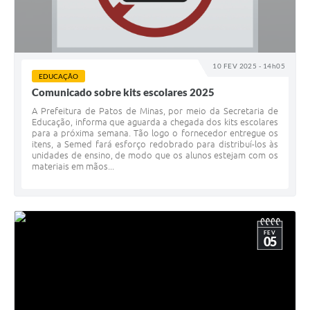
10 FEV 2025 - 14h05
EDUCAÇÃO
Comunicado sobre kits escolares 2025
A Prefeitura de Patos de Minas, por meio da Secretaria de
Educação, informa que aguarda a chegada dos kits escolares
para a próxima semana. Tão logo o fornecedor entregue os
itens, a Semed fará esforço redobrado para distribuí-los às
unidades de ensino, de modo que os alunos estejam com os
materiais em mãos...
FEV
05