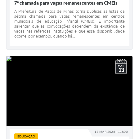
7ª chamada para vagas remanescentes em CMEIs
A Prefeitura de Patos de Minas torna públicas as listas da
sétima chamada para vagas remanescentes em centros
municipais de educação infantil (CMEIs). É importante
salientar que as convocações dependem da existência de
vagas nas referidas instituições e que essa disponibilidade
ocorre, por exemplo, quando há...
MAR
13
13 MAR 2026 - 11h00
EDUCAÇÃO