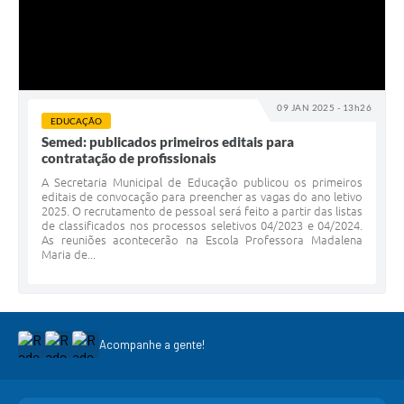
09 JAN 2025 - 13h26
EDUCAÇÃO
Semed: publicados primeiros editais para
contratação de profissionais
A Secretaria Municipal de Educação publicou os primeiros
editais de convocação para preencher as vagas do ano letivo
2025. O recrutamento de pessoal será feito a partir das listas
de classificados nos processos seletivos 04/2023 e 04/2024.
As reuniões acontecerão na Escola Professora Madalena
Maria de...
Acompanhe a gente!