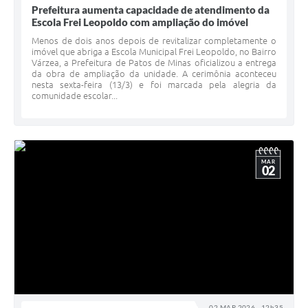
Prefeitura aumenta capacidade de atendimento da
Escola Frei Leopoldo com ampliação do imóvel
Menos de dois anos depois de revitalizar completamente o
imóvel que abriga a Escola Municipal Frei Leopoldo, no Bairro
Várzea, a Prefeitura de Patos de Minas oficializou a entrega
da obra de ampliação da unidade. A cerimônia aconteceu
nesta sexta-feira (13/3) e foi marcada pela alegria da
comunidade escolar...
MAR
02
02 MAR 2026 - 12h35