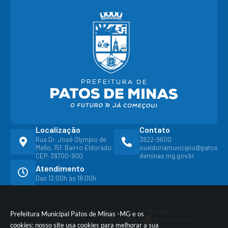
Localização
Contato
Rua Dr. José Olympio de
3822-9600
Mello, 151. Bairro Eldorado.
ouvidoriamunicipio@patos
CEP: 38700-900
deminas.mg.gov.br
Atendimento
Das 12:00h às 18:00h
Versão do Sistema:
3.5.3 - 19/06/2026
Prefeitura Municipal Patos de Minas -MG e os
Portal atualizado em:
07/08/2026 15:54
Dados Abertos
cookies: nosso site usa cookies para melhorar a sua