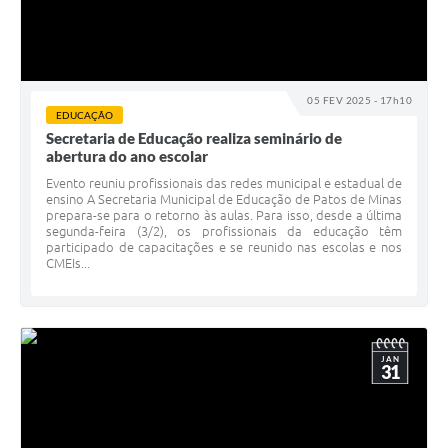
05 FEV 2025 - 17h10
EDUCAÇÃO
Secretaria de Educação realiza seminário de
abertura do ano escolar
Evento reuniu profissionais das redes municipal e estadual de
ensino A Secretaria Municipal de Educação de Patos de Minas
prepara-se para o retorno às aulas. Para isso, desde a última
segunda-feira (3/2), os profissionais da educação têm
participado de capacitações e se reunido nas escolas e nos
CMEIs...
JAN
31