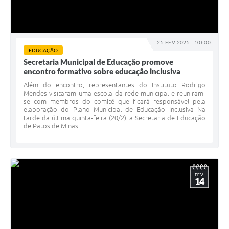
25 FEV 2025 - 10h00
EDUCAÇÃO
Secretaria Municipal de Educação promove
encontro formativo sobre educação inclusiva
Além do encontro, representantes do Instituto Rodrigo
Mendes visitaram uma escola da rede municipal e reuniram-
se com membros do comitê que ficará responsável pela
elaboração do Plano Municipal de Educação Inclusiva Na
tarde da última quinta-feira (20/2), a Secretaria de Educação
de Patos de Minas...
FEV
14