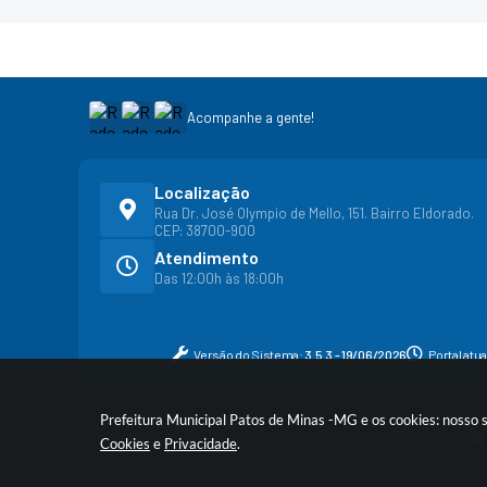
Acompanhe a gente!
Localização
Rua Dr. José Olympio de Mello, 151. Bairro Eldorado.
CEP: 38700-900
Atendimento
Das 12:00h às 18:00h
Versão do Sistema:
3.5.3 - 19/06/2026
Portal atu
Prefeitura Municipal Patos de Minas -MG e os cookies: nosso 
© 
Cookies
e
Privacidade
.