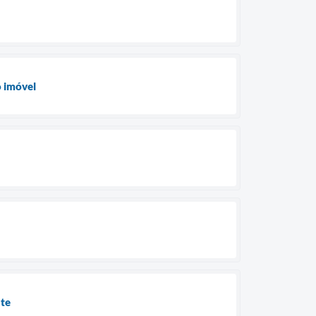
o imóvel
nte