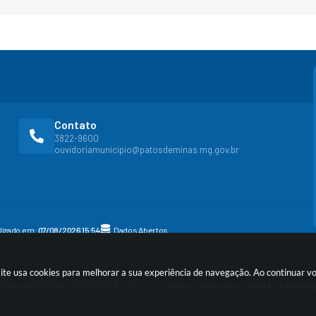
Contato
3822-9600
ouvidoriamunicipio@patosdeminas.mg.gov.br
alizado em:
07/08/2026 15:54
Dados Abertos
site usa cookies para melhorar a sua experiência de navegação. Ao continuar 
Copyright Instar - 2006-2026. Todos os direitos reservados -
Instar Tecnolo