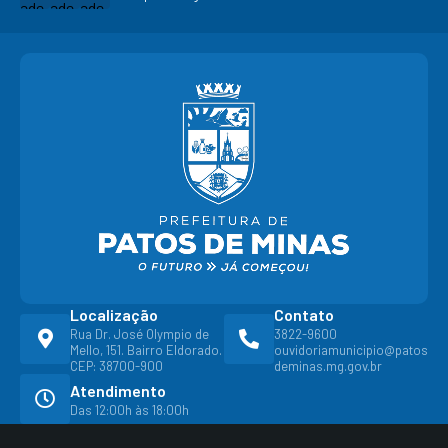
Localização
Contato
Rua Dr. José Olympio de
3822-9600
Mello, 151. Bairro Eldorado.
ouvidoriamunicipio@patos
CEP: 38700-900
deminas.mg.gov.br
Atendimento
Das 12:00h às 18:00h