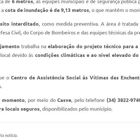
rca de
6 metros
, as equipes municipais e de segurança públi
e a
cota de inundação é de 9,13 metros
, o que mantém o moni
sito interditado
, como medida preventiva. A área é tratad
fesa Civil, do Corpo de Bombeiros e das equipes técnicas da pre
ejamento
trabalha na
elaboração do projeto técnico para a 
 local devido às
condições climáticas e ao nível elevado do 
que o
Centro de Assistência Social às Vítimas das Enchent
s
.
r momento
, por meio do
Casve
, pelo telefone
(34) 3822-974
a locais seguros
, disponibilizados pelo município.
ta notícia.