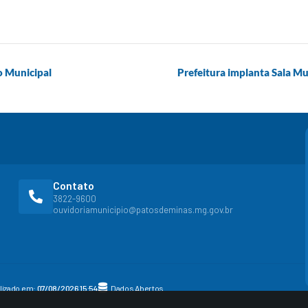
o Municipal
Prefeitura implanta Sala Mu
Contato
3822-9600
ouvidoriamunicipio@patosdeminas.mg.gov.br
alizado em:
07/08/2026 15:54
Dados Abertos