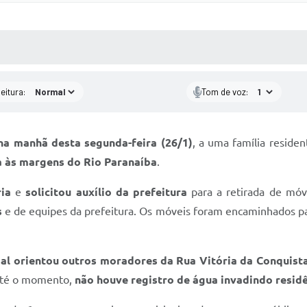
 MÍDIAS
RECEBA NOTÍCIAS
eitura:
Tom de voz:
na manhã desta segunda-feira (26/1)
, a uma família reside
a às margens do Rio Paranaíba
.
ria
e
solicitou auxílio da prefeitura
para a retirada de móv
s
e de equipes da prefeitura. Os móveis foram encaminhados par
pal orientou outros moradores da Rua Vitória da Conquist
 Até o momento,
não houve registro de água invadindo resid