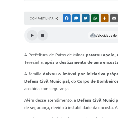
COMPARTILHAR
FACEBOOK
MESSENGER
TWITTER
WHATSAPP
OUTRAS
Velocidade de l
A Prefeitura de Patos de Minas
prestou apoio, 
Terezinha,
após o deslizamento de uma encost
A família
deixou o imóvel por iniciativa próp
Defesa Civil Municipal
, do
Corpo de Bombeiro
acolhida com segurança.
Além desse atendimento, a
Defesa Civil Munici
de segurança, devido à instabilidade da encosta.