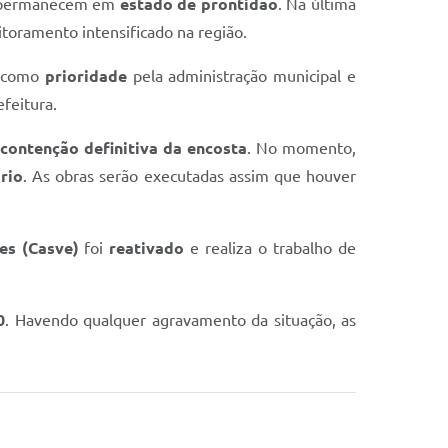
ca permanecem em
estado de prontidão
. Na última
toramento intensificado na região.
a como
prioridade
pela administração municipal e
feitura.
contenção definitiva da encosta
. No momento,
rio
. As obras serão executadas assim que houver
es (Casve)
foi
reativado
e realiza o trabalho de
0
. Havendo qualquer agravamento da situação, as