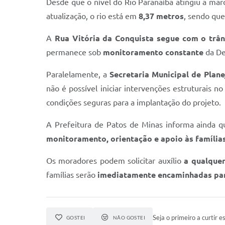
Desde que o nível do Rio Paranaíba atingiu a ma
atualização, o rio está em
8,37 metros
, sendo qu
A
Rua Vitória da Conquista segue com o trân
permanece sob
monitoramento constante
da De
Paralelamente, a
Secretaria Municipal de Plan
não é possível iniciar intervenções estruturais no
condições seguras para a implantação do projeto.
A Prefeitura de Patos de Minas informa ainda 
monitoramento, orientação e apoio às família
Os moradores podem solicitar auxílio
a qualque
famílias serão
imediatamente encaminhadas par
Seja o primeiro a curtir es
GOSTEI
NÃO GOSTEI