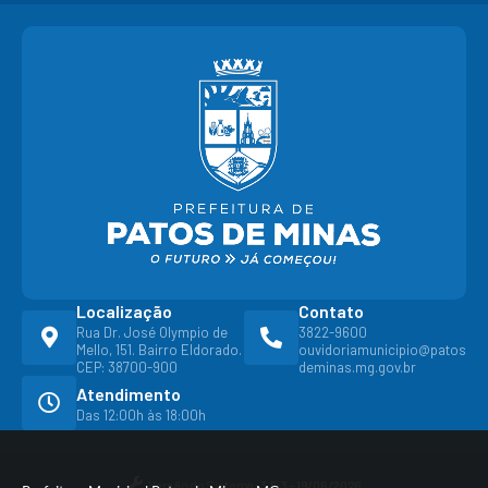
Localização
Contato
Rua Dr. José Olympio de
3822-9600
Mello, 151. Bairro Eldorado.
ouvidoriamunicipio@patos
CEP: 38700-900
deminas.mg.gov.br
Atendimento
Das 12:00h às 18:00h
Versão do Sistema:
3.5.3 - 19/06/2026