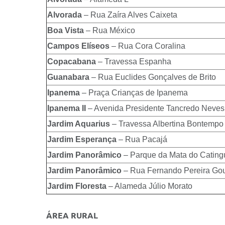
Alvorada
– Rua Zaíra Alves Caixeta
Boa Vista
– Rua México
Campos Elíseos
– Rua Cora Coralina
Copacabana
– Travessa Espanha
Guanabara
– Rua Euclides Gonçalves de Brito
Ipanema
– Praça Crianças de Ipanema
Ipanema II
– Avenida Presidente Tancredo Neves
Jardim Aquarius
– Travessa Albertina Bontempo
Jardim Esperança
– Rua Pacajá
Jardim Panorâmico
– Parque da Mata do Cating
Jardim Panorâmico
– Rua Fernando Pereira Gou
Jardim Floresta
– Alameda Júlio Morato
ÁREA RURAL