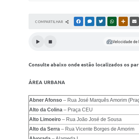
COMPARTILHAR
FACEBOOK
MESSENGER
TWITTER
WHATSAPP
OUTRAS
Velocidade de l
Consulte abaixo onde estão localizados os par
ÁREA URBANA
Abner Afonso
– Rua José Marquês Amorim (Pra
Alto da Colina
– Praça CEU
Alto Limoeiro
– Rua João José de Sousa
Alto da Serra
– Rua Vicente Borges de Amorim
Alvorada
– Alameda L