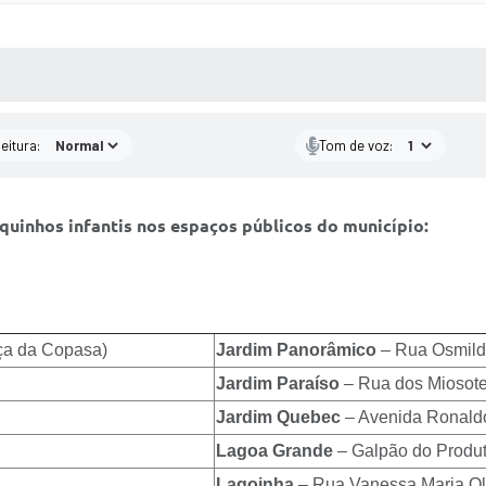
 MÍDIAS
RECEBA NOTÍCIAS
eitura:
Tom de voz:
quinhos infantis nos espaços públicos do município:
ça da Copasa)
Jardim Panorâmico
– Rua Osmild
Jardim Paraíso
– Rua dos Miosote
Jardim Quebec
– Avenida Ronald
Lagoa Grande
– Galpão do Produt
Lagoinha
– Rua Vanessa Maria Oli