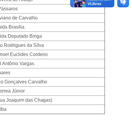
Pássaros
viano de Carvalho
ida Brasília
ida Deputado Binga
 Rodrigues da Silva
oel Euclides Cordeiro
 Antônio Vargas
oares
co Gonçalves Carvalho
orrea Júnior
Rua Joaquim das Chagas)
íba