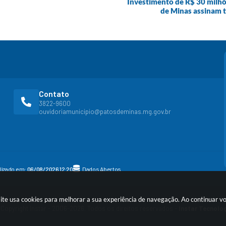
Investimento de R$ 30 milhõe
de Minas assinam t
Contato
3822-9600
ouvidoriamunicipio@patosdeminas.mg.gov.br
alizado em:
06/08/2026 12:20
Dados Abertos
site usa cookies para melhorar a sua experiência de navegação. Ao continuar 
Copyright Instar - 2006-2026. Todos os direitos reservados -
Instar Tecnolo