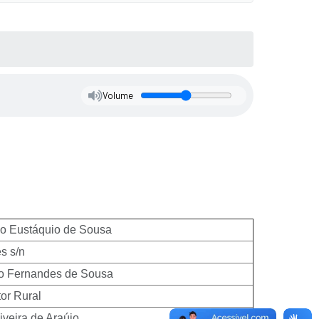
Volume
o Eustáquio de Sousa
s s/n
o Fernandes de Sousa
or Rural
veira de Araújo