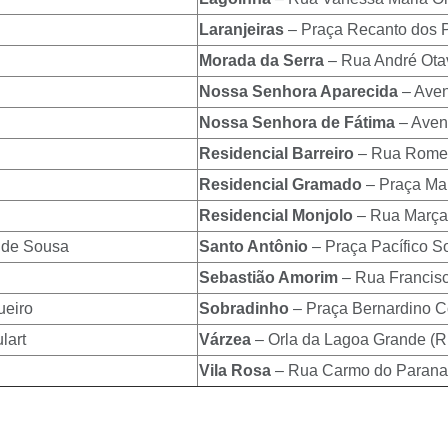
Laranjeiras
– Praça Recanto dos 
Morada da Serra
– Rua André Ota
Nossa Senhora Aparecida
– Aven
Nossa Senhora de Fátima
– Aven
Residencial Barreiro
– Rua Romeu
Residencial Gramado
– Praça Man
Residencial Monjolo
– Rua Marçal
 de Sousa
Santo Antônio
– Praça Pacífico S
Sebastião Amorim
– Rua Francis
ueiro
Sobradinho
– Praça Bernardino C
lart
Várzea
– Orla da Lagoa Grande (
Vila Rosa
– Rua Carmo do Parana