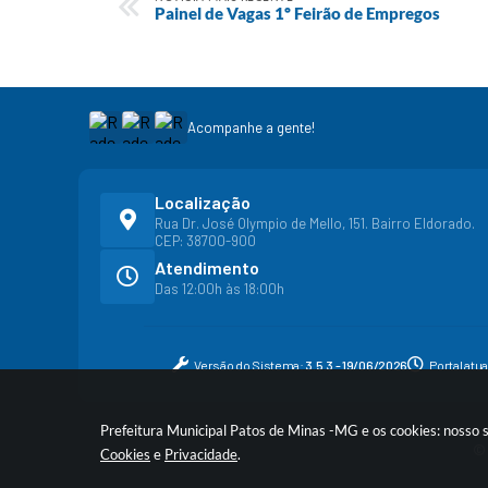
Painel de Vagas 1º Feirão de Empregos
Acompanhe a gente!
Localização
Rua Dr. José Olympio de Mello, 151. Bairro Eldorado.
CEP: 38700-900
Atendimento
Das 12:00h às 18:00h
Versão do Sistema:
3.5.3 - 19/06/2026
Portal atu
Prefeitura Municipal Patos de Minas -MG e os cookies: nosso 
© 
Cookies
e
Privacidade
.