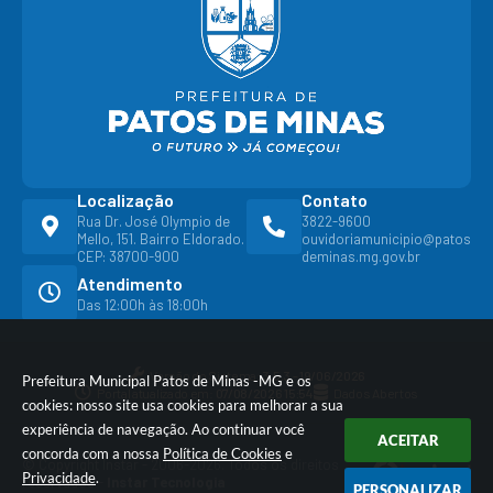
Localização
Contato
Rua Dr. José Olympio de
3822-9600
Mello, 151. Bairro Eldorado.
ouvidoriamunicipio@patos
CEP: 38700-900
deminas.mg.gov.br
Atendimento
Das 12:00h às 18:00h
Versão do Sistema:
3.5.3 - 19/06/2026
Prefeitura Municipal Patos de Minas -MG e os
Portal atualizado em:
07/08/2026 15:54
Dados Abertos
cookies: nosso site usa cookies para melhorar a sua
experiência de navegação. Ao continuar você
ACEITAR
concorda com a nossa
Política de Cookies
e
© Copyright Instar - 2006-2026. Todos os direitos
Privacidade
.
reservados -
Instar Tecnologia
PERSONALIZAR