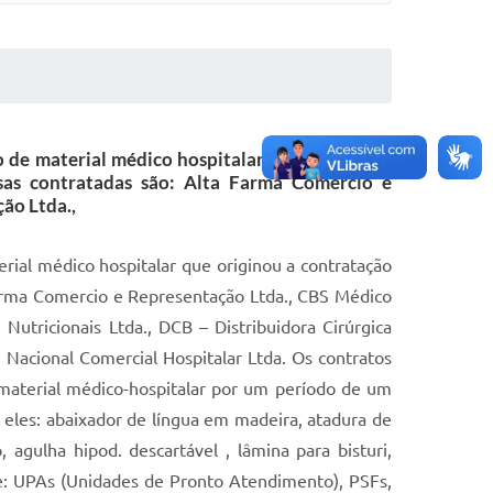
o de material médico hospitalar que originou a
as contratadas são: Alta Farma Comercio e
ão Ltda.,
erial médico hospitalar que originou a contratação
arma Comercio e Representação Ltda., CBS Médico
utricionais Ltda., DCB – Distribuidora Cirúrgica
 e Nacional Comercial Hospitalar Ltda. Os contratos
material médico-hospitalar por um período de um
 eles: abaixador de língua em madeira, atadura de
 agulha hipod. descartável , lâmina para bisturi,
e: UPAs (Unidades de Pronto Atendimento), PSFs,