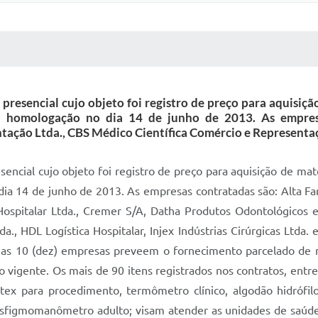
 MÍDIAS
RECEBA NOTÍCIAS
presencial cujo objeto foi registro de preço para aquisiçã
ua homologação no dia 14 de junho de 2013. As empres
tação Ltda., CBS Médico Científica Comércio e Representaç
encial cujo objeto foi registro de preço para aquisição de mat
dia 14 de junho de 2013. As empresas contratadas são: Alta F
ospitalar Ltda., Cremer S/A, Datha Produtos Odontológicos e N
da., HDL Logística Hospitalar, Injex Indústrias Cirúrgicas Ltda.
e as 10 (dez) empresas preveem o fornecimento parcelado de 
 vigente. Os mais de 90 itens registrados nos contratos, entre
ex para procedimento, termômetro clínico, algodão hidrófilo,
e esfigmomanômetro adulto; visam atender as unidades de saúd