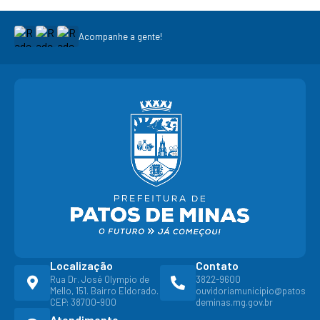
Acompanhe a gente!
Localização
Contato
Rua Dr. José Olympio de
3822-9600
Mello, 151. Bairro Eldorado.
ouvidoriamunicipio@patos
CEP: 38700-900
deminas.mg.gov.br
Atendimento