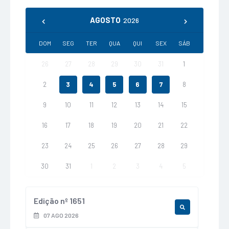
AGOSTO
2026
DOM
SEG
TER
QUA
QUI
SEX
SÁB
26
27
28
29
30
31
1
2
3
4
5
6
7
8
9
10
11
12
13
14
15
16
17
18
19
20
21
22
23
24
25
26
27
28
29
30
31
1
2
3
4
5
Edição nº
1651
LER ONLINE
07 AGO 2026