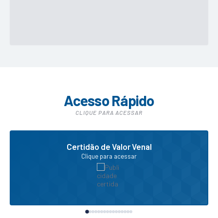
Esporte: WA Uniformes e FAF PTC I vencem a Copa
DB Futsal 2024
VER MAIS
Notícias
26/11/2024
Semana Municipal da Consciência Negra em Patos
de Minas promove debates e atividades culturais
Acesso Rápido
VER MAIS
CLIQUE PARA ACESSAR
Certidão de Valor Venal
Clique para acessar