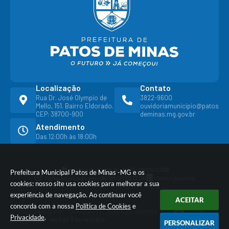
Localização
Contato
Rua Dr. José Olympio de
3822-9600
Mello, 151. Bairro Eldorado.
ouvidoriamunicipio@patos
CEP: 38700-900
deminas.mg.gov.br
Atendimento
Das 12:00h às 18:00h
Versão do Sistema:
3.5.3 - 19/06/2026
Prefeitura Municipal Patos de Minas -MG e os
Portal atualizado em:
06/08/2026 12:20
Dados Abertos
cookies: nosso site usa cookies para melhorar a sua
experiência de navegação. Ao continuar você
ACEITAR
concorda com a nossa
Política de Cookies
e
© Copyright Instar - 2006-2026. Todos os direitos
Privacidade
.
reservados -
Instar Tecnologia
PERSONALIZAR