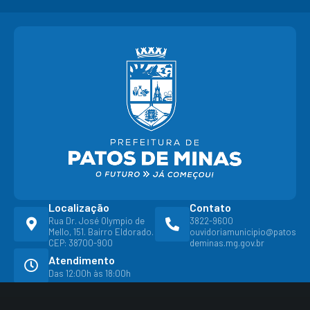
Localização
Contato
Rua Dr. José Olympio de
3822-9600
Mello, 151. Bairro Eldorado.
ouvidoriamunicipio@patos
CEP: 38700-900
deminas.mg.gov.br
Atendimento
Das 12:00h às 18:00h