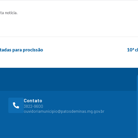
ta notícia.
itadas para procissão
10ª 
Contato
3822-9600
ouvidoriamunicipio@patosdeminas.mg.gov.br