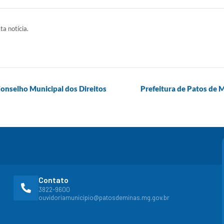
ta notícia.
onselho Municipal dos Direitos
Prefeitura de Patos de 
Contato
3822-9600
ouvidoriamunicipio@patosdeminas.mg.gov.br