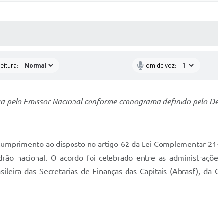
 MÍDIAS
RECEBA NOTÍCIAS
eitura:
Tom de voz:
ia pelo Emissor Nacional conforme cronograma definido pelo D
cumprimento ao disposto no artigo 62 da Lei Complementar 214,
drão nacional. O acordo foi celebrado entre as administrações
asileira das Secretarias de Finanças das Capitais (Abrasf), d