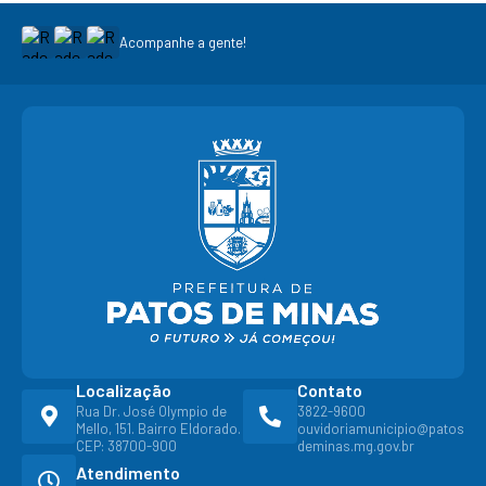
Acompanhe a gente!
Localização
Contato
Rua Dr. José Olympio de
3822-9600
Mello, 151. Bairro Eldorado.
ouvidoriamunicipio@patos
CEP: 38700-900
deminas.mg.gov.br
Atendimento