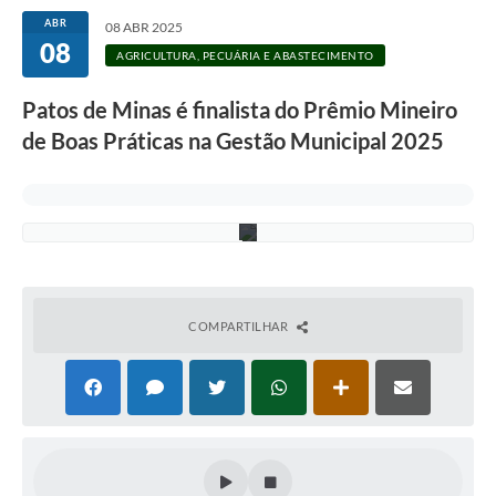
d
e
ABR
08 ABR 2025
D
08
é
AGRICULTURA, PECUÁRIA E ABASTECIMENTO
b
o
Patos de Minas é finalista do Prêmio Mineiro
r
a
de Boas Práticas na Gestão Municipal 2025
C
o
s
t
a
COMPARTILHAR