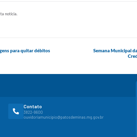
ta notícia.
gens para quitar débitos
Semana Municipal da 
Cred
Contato
3822-9600
ouvidoriamunicipio@patosdeminas.mg.gov.br