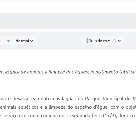
 MÍDIAS
RECEBA NOTÍCIAS
eitura:
Tom de voz:
m resgate de animais e limpeza das águas; investimento total s
mana o desassoreamento das lagoas do Parque Municipal do
animais aquáticos e a limpeza do espelho d’água, com o objet
e serviço ocorreu na manhã desta segunda-feira (17/3), dentro