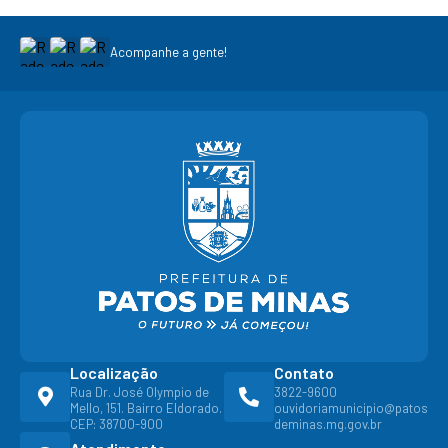
Acompanhe a gente!
Localização
Contato
Rua Dr. José Olympio de
3822-9600
Mello, 151. Bairro Eldorado.
ouvidoriamunicipio@patos
CEP: 38700-900
deminas.mg.gov.br