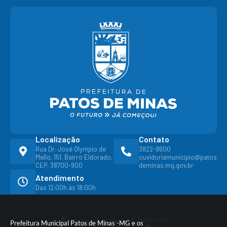
Localização
Contato
Rua Dr. José Olympio de
3822-9600
Mello, 151. Bairro Eldorado.
ouvidoriamunicipio@patos
CEP: 38700-900
deminas.mg.gov.br
Atendimento
Das 12:00h às 18:00h
Versão do Sistema:
3.5.3 - 19/06/2026
Prefeitura Municipal Patos de Minas -MG e os