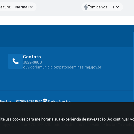
eitura:
Tom de voz:
Contato
3822-9600
ouvidoriamunicipio@patosdeminas.mg.gov.br
alizado em:
07/08/2026 15:54
Dados Abertos
site usa cookies para melhorar a sua experiência de navegação. Ao continuar 
Copyright Instar - 2006-2026. Todos os direitos reservados -
Instar Tecnolo