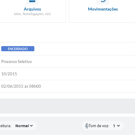
Arquivos
Movimentações
(atas, homologações, etc)
ENCERRADO
Processo Seletivo
10/2015
02/06/2015 às 08h00
 MÍDIAS
eitura:
Tom de voz: