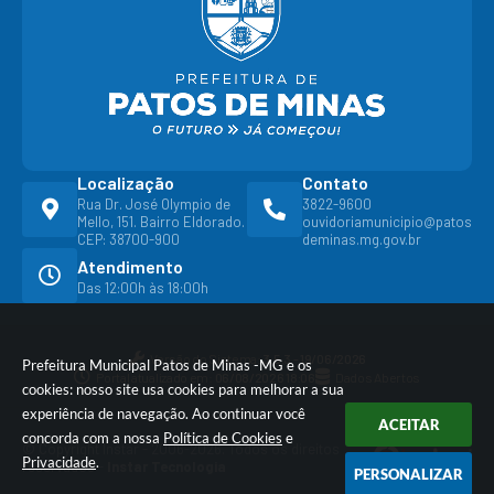
Localização
Contato
Rua Dr. José Olympio de
3822-9600
Mello, 151. Bairro Eldorado.
ouvidoriamunicipio@patos
CEP: 38700-900
deminas.mg.gov.br
Atendimento
Das 12:00h às 18:00h
Versão do Sistema:
3.5.3 - 19/06/2026
Prefeitura Municipal Patos de Minas -MG e os
Portal atualizado em:
06/08/2026 18:06
Dados Abertos
cookies: nosso site usa cookies para melhorar a sua
experiência de navegação. Ao continuar você
ACEITAR
concorda com a nossa
Política de Cookies
e
© Copyright Instar - 2006-2026. Todos os direitos
Privacidade
.
reservados -
Instar Tecnologia
PERSONALIZAR