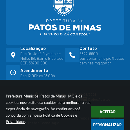
Localização
Contato
Rua Dr. José Olympio de
3822-9600
Mello, 151. Bairro Eldorado.
ouvidoriamunicipio@patos
CEP: 38700-900
deminas.mg.gov.br
Atendimento
Das 12:00h às 18:00h
Versão do Sistema:
3.5.3 - 19/06/2026
Prefeitura Municipal Patos de Minas -MG e os
Portal atualizado em:
05/08/2026 16:45
Dados Abertos
cookies: nosso site usa cookies para melhorar a sua
experiência de navegação. Ao continuar você
ACEITAR
concorda com a nossa
Política de Cookies
e
© Copyright Instar - 2006-2026. Todos os direitos
Privacidade
.
reservados -
Instar Tecnologia
PERSONALIZAR