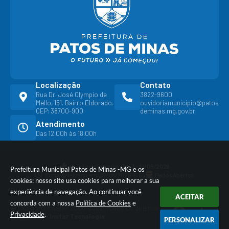
Localização
Contato
Rua Dr. José Olympio de
3822-9600
Mello, 151. Bairro Eldorado.
ouvidoriamunicipio@patos
CEP: 38700-900
deminas.mg.gov.br
Atendimento
Das 12:00h às 18:00h
Versão do Sistema:
3.5.3 - 19/06/2026
Prefeitura Municipal Patos de Minas -MG e os
Portal atualizado em:
07/08/2026 15:54
Dados Abertos
cookies: nosso site usa cookies para melhorar a sua
experiência de navegação. Ao continuar você
ACEITAR
concorda com a nossa
Política de Cookies
e
© Copyright Instar - 2006-2026. Todos os direitos
Privacidade
.
reservados -
Instar Tecnologia
PERSONALIZAR