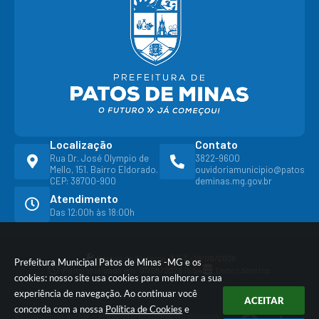
Localização
Contato
Rua Dr. José Olympio de
3822-9600
Mello, 151. Bairro Eldorado.
ouvidoriamunicipio@patos
CEP: 38700-900
deminas.mg.gov.br
Atendimento
Das 12:00h às 18:00h
Versão do Sistema:
3.5.3 - 19/06/2026
Prefeitura Municipal Patos de Minas -MG e os
Portal atualizado em:
07/08/2026 15:54
Dados Abertos
cookies: nosso site usa cookies para melhorar a sua
experiência de navegação. Ao continuar você
ACEITAR
concorda com a nossa
Política de Cookies
e
© Copyright Instar - 2006-2026. Todos os direitos