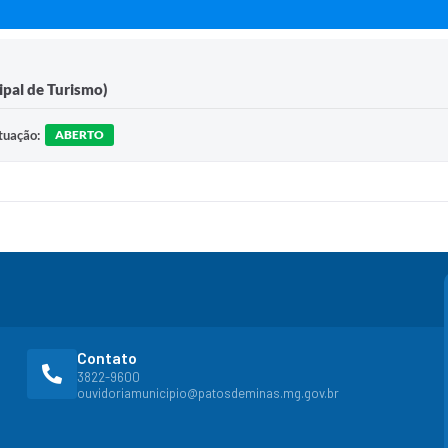
pal de Turismo)
tuação:
ABERTO
Contato
3822-9600
ouvidoriamunicipio@patosdeminas.mg.gov.br