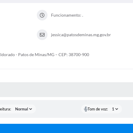
Funcionamento: .
jessica@patosdeminas.mg.gov.br
 Eldorado - Patos de Minas/MG – CEP: 38700-900
 MÍDIAS
eitura:
Tom de voz: