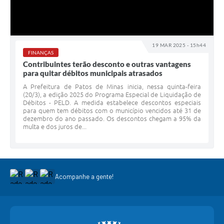
19 MAR 2025 - 15h44
FINANÇAS
Contribuintes terão desconto e outras vantagens
para quitar débitos municipais atrasados
A Prefeitura de Patos de Minas inicia, nessa quinta-feira
(20/3), a edição 2025 do Programa Especial de Liquidação de
Débitos - PELD. A medida estabelece descontos especiais
para quem tem débitos com o município vencidos até 31 de
dezembro do ano passado. Os descontos chegam a 95% da
multa e dos juros de...
Acompanhe a gente!