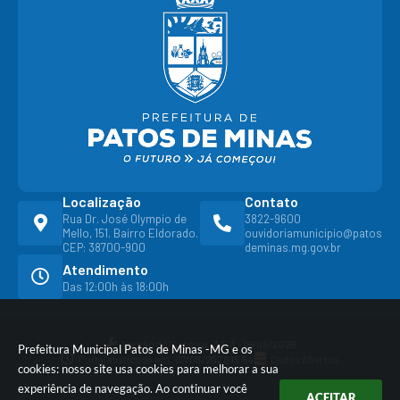
Localização
Contato
Rua Dr. José Olympio de
3822-9600
Mello, 151. Bairro Eldorado.
ouvidoriamunicipio@patos
CEP: 38700-900
deminas.mg.gov.br
Atendimento
Das 12:00h às 18:00h
Versão do Sistema:
3.5.3 - 19/06/2026
Prefeitura Municipal Patos de Minas -MG e os
Portal atualizado em:
07/08/2026 15:54
Dados Abertos
cookies: nosso site usa cookies para melhorar a sua
experiência de navegação. Ao continuar você
ACEITAR