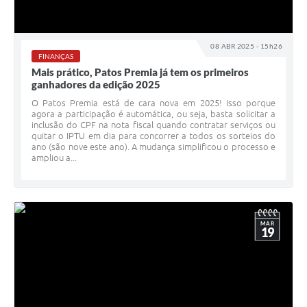
08 ABR 2025 - 15h26
FINANÇAS
Mais prático, Patos Premia já tem os primeiros
ganhadores da edição 2025
O Patos Premia está de cara nova em 2025! Isso porque
agora a participação é automática, ou seja, basta solicitar a
inclusão do CPF na nota fiscal quando contratar serviços ou
quitar o IPTU em dia para concorrer a todos os sorteios do
ano (são nove este ano). A mudança simplificou o processo e
ampliou a...
MAR
19