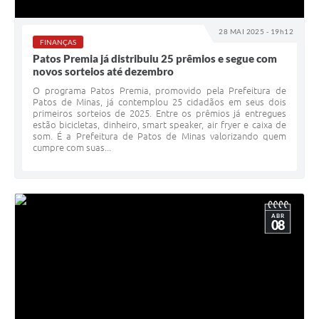
28 MAI 2025 - 19h12
FINANÇAS
Patos Premia já distribuiu 25 prêmios e segue com
novos sorteios até dezembro
O programa Patos Premia, promovido pela Prefeitura de
Patos de Minas, já contemplou 25 cidadãos em seus dois
primeiros sorteios de 2025. Entre os prêmios já entregues
estão bicicletas, dinheiro, smart speaker, air fryer e caixa de
som. É a Prefeitura de Patos de Minas valorizando quem
cumpre com suas...
ABR
08