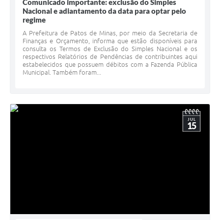
Comunicado importante: exclusão do Simples
Nacional e adiantamento da data para optar pelo
regime
A Prefeitura de Patos de Minas, por meio da Secretaria de
Finanças e Orçamento, informa que estão disponíveis para
consulta os Termos de Exclusão do Simples Nacional e os
respectivos Relatórios de Pendências de contribuintes aqui
estabelecidos que possuem débitos com a Fazenda Pública
Municipal. Também foram...
JUL
15