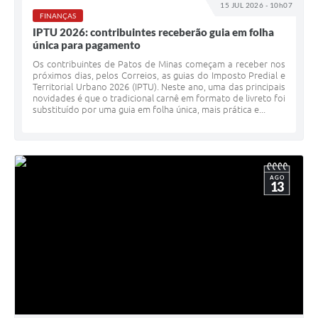
15 JUL 2026 - 10h07
FINANÇAS
IPTU 2026: contribuintes receberão guia em folha
única para pagamento
Os contribuintes de Patos de Minas começam a receber nos
próximos dias, pelos Correios, as guias do Imposto Predial e
Territorial Urbano 2026 (IPTU). Neste ano, uma das principais
novidades é que o tradicional carnê em formato de livreto foi
substituído por uma guia em folha única, mais prática e...
AGO
13