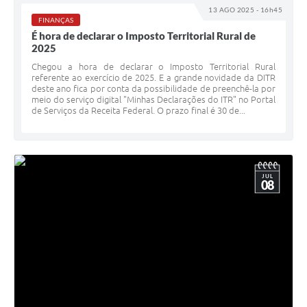
13 AGO 2025 - 16h45
FINANÇAS
É hora de declarar o Imposto Territorial Rural de
2025
Chegou a hora de declarar o Imposto Territorial Rural
referente ao exercício de 2025. E a grande novidade da DITR
deste ano fica por conta da possibilidade de preenchê-la por
meio do serviço digital "Minhas Declarações do ITR" no Portal
de Serviços da Receita Federal. O prazo final é 30 de...
JUL
08