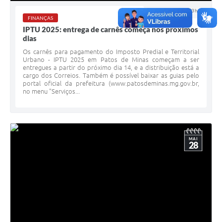
08 JUL 2025 - 13h05
FINANÇAS
IPTU 2025: entrega de carnês começa nos próximos
dias
Os carnês para pagamento do Imposto Predial e Territorial
Urbano - IPTU 2025 em Patos de Minas começam a ser
entregues a partir do próximo dia 14, e a distribuição está a
cargo dos Correios. Também é possível baixar as guias pelo
portal oficial da prefeitura (www.patosdeminas.mg.gov.br,
no menu "Serviços...
MAI
28