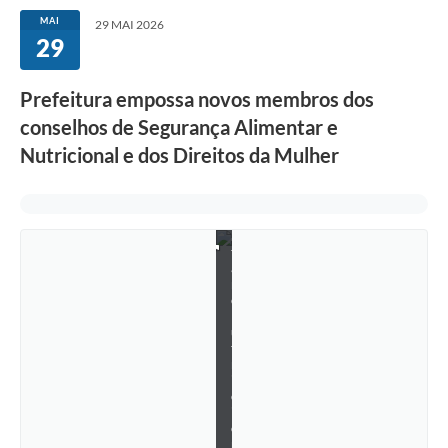
S
MAI
29 MAI 2026
e
29
g
u
r
a
Prefeitura empossa novos membros dos
n
conselhos de Segurança Alimentar e
ç
a
Nutricional e dos Direitos da Mulher
A
l
i
m
e
n
t
a
r
e
N
u
t
r
i
c
i
o
n