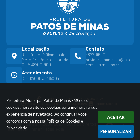
Localização
Contato
Rua Dr. José Olympio de
3822-9600
Mello, 151. Bairro Eldorado.
ouvidoriamunicipio@patos
CEP: 38700-900
deminas.mg.gov.br
Atendimento
Das 12:00h às 18:00h
Versão do Sistema:
3.5.3 - 19/06/2026
Prefeitura Municipal Patos de Minas -MG e os
Portal atualizado em:
07/08/2026 15:54
Dados Abertos
cookies: nosso site usa cookies para melhorar a sua
experiência de navegação. Ao continuar você
ACEITAR
concorda com a nossa
Política de Cookies
e
© Copyright Instar - 2006-2026. Todos os direitos
Privacidade
.
reservados -
Instar Tecnologia
PERSONALIZAR