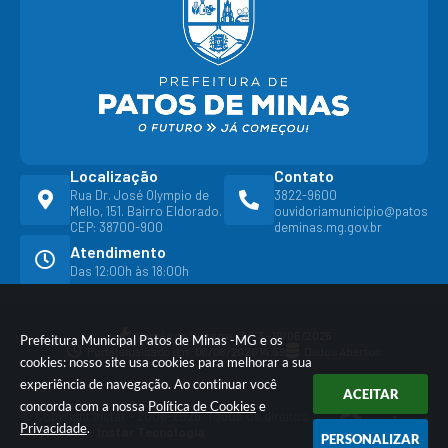
Localização
Contato
Rua Dr. José Olympio de
3822-9600
Mello, 151. Bairro Eldorado.
ouvidoriamunicipio@patos
CEP: 38700-900
deminas.mg.gov.br
Atendimento
Das 12:00h às 18:00h
Versão do Sistema:
3.5.3 - 19/06/2026
Prefeitura Municipal Patos de Minas -MG e os
Portal atualizado em:
06/08/2026 14:59
Dados Abertos
cookies: nosso site usa cookies para melhorar a sua
experiência de navegação. Ao continuar você
ACEITAR
concorda com a nossa
Política de Cookies
e
© Copyright Instar - 2006-2026. Todos os direitos
Privacidade
.
reservados -
Instar Tecnologia
PERSONALIZAR