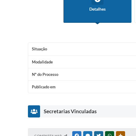
Detalhes
Situação
Modalidade
Nº do Processo
Publicado em
Secretarias Vinculadas
S
COMPARTILHAR
FACEBOOK
MESSENGER
TWITTER
WHATSAPP
OUTRAS