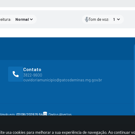
eitura:
Tom de voz:
Contato
3822-9600
ouvidoriamunicipio@patosdeminas.mg.gov.br
alizado em:
07/08/2026 15:54
Dados Abertos
site usa cookies para melhorar a sua experiência de navegação. Ao continuar 