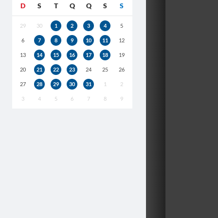
D
S
T
Q
Q
S
S
29
30
1
2
3
4
5
6
7
8
9
10
11
12
13
14
15
16
17
18
19
20
21
22
23
24
25
26
27
28
29
30
31
1
2
3
4
5
6
7
8
9