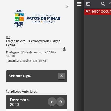
T
F
o
i
An error occur
g
n
g
d
l
e
S
i
d
e
Edição nº 294 – Extraordinária (Edição
b
Extra)
a
r
Postagem:
23 de dezembro de 2020 -
16h00
Tamanho:
1 página (536,68 KB)
Assinatura Digital
Edições Anteriores
Dezembro
2020