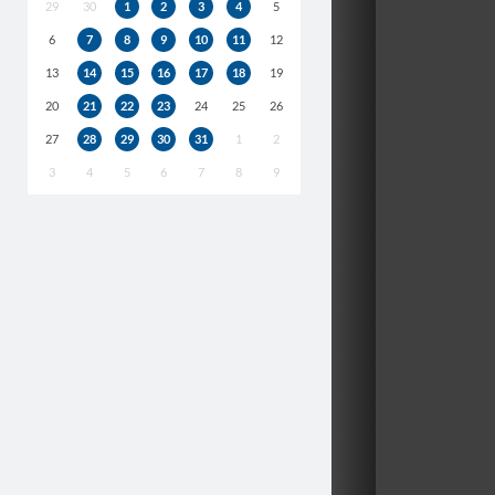
29
30
1
2
3
4
5
6
7
8
9
10
11
12
13
14
15
16
17
18
19
20
21
22
23
24
25
26
27
28
29
30
31
1
2
3
4
5
6
7
8
9