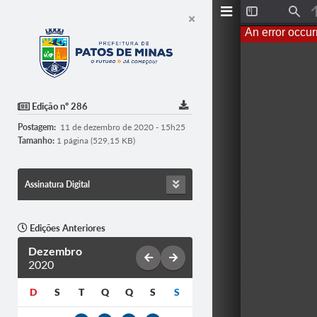
T
F
o
i
An error occur
g
n
g
d
l
e
S
i
d
Edição nº 286
e
b
Postagem:
11 de dezembro de 2020 - 15h25
a
r
Tamanho:
1 página (529,15 KB)
Assinatura Digital
Edições Anteriores
Dezembro
2020
D
S
T
Q
Q
S
S