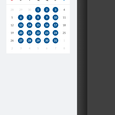
28
29
30
1
2
3
4
5
6
7
8
9
10
11
12
13
14
15
16
17
18
19
20
21
22
23
24
25
26
27
28
29
30
31
1
2
3
4
5
6
7
8