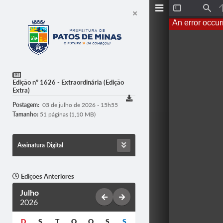
T
F
o
i
An error occur
g
n
g
d
l
e
S
i
d
e
Edição nº 1626 - Extraordinária (Edição
b
Extra)
a
r
Postagem:
03 de julho de 2026 - 15h55
Tamanho:
51 páginas (1,10 MB)
Assinatura Digital
Edições Anteriores
Julho
2026
D
S
T
Q
Q
S
S