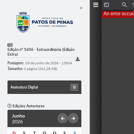
T
F
o
i
An error occur
g
n
g
d
l
e
S
i
d
e
Edição nº 1606 - Extraordinária (Edição
b
Extra)
a
r
Postagem:
03 de junho de 2026 - 13h04
Tamanho:
1 página (261,28 KB)
Assinatura Digital
Edições Anteriores
Junho
2026
D
S
T
Q
Q
S
S