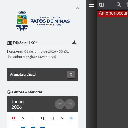
T
F
o
i
An error occur
g
n
g
d
l
e
S
i
d
Edição nº 1604
e
b
Postagem:
01 de junho de 2026 - 00h01
a
r
Tamanho:
4 páginas (324,49 KB)
Assinatura Digital
Edições Anteriores
Junho
2026
D
S
T
Q
Q
S
S