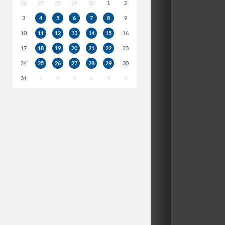
26
27
28
29
30
1
2
3
4
5
6
7
8
9
10
11
12
13
14
15
16
17
18
19
20
21
22
23
24
25
26
27
28
29
30
31
1
2
3
4
5
6