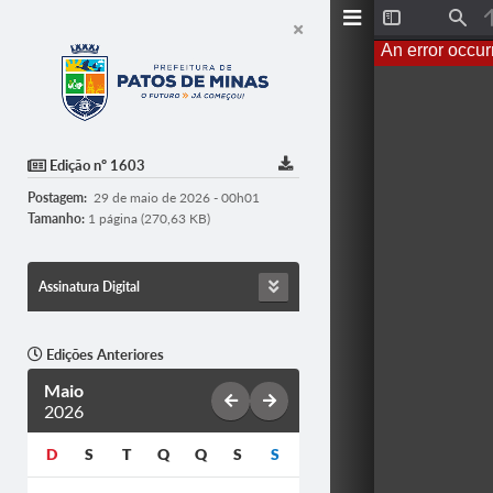
T
F
o
i
An error occur
g
n
g
d
l
e
S
i
d
Edição nº 1603
e
b
Postagem:
29 de maio de 2026 - 00h01
a
r
Tamanho:
1 página (270,63 KB)
Assinatura Digital
Edições Anteriores
Maio
2026
D
S
T
Q
Q
S
S