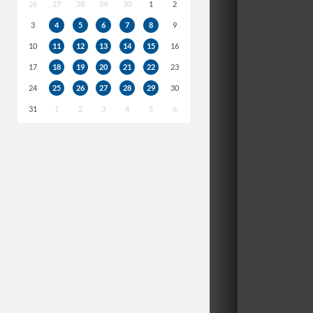
26
27
28
29
30
1
2
3
4
5
6
7
8
9
10
11
12
13
14
15
16
17
18
19
20
21
22
23
24
25
26
27
28
29
30
31
1
2
3
4
5
6