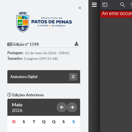
T
F
o
i
An error occur
g
n
g
d
l
e
S
i
d
Edição nº 1598
e
b
Postagem:
22 de maio de 2026 - 00h01
a
r
Tamanho:
3 páginas (299,52 KB)
Assinatura Digital
Edições Anteriores
Maio
2026
D
S
T
Q
Q
S
S