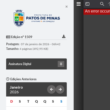
T
F
o
i
An error occur
g
n
g
d
l
e
S
i
d
Edição nº 1509
e
b
Postagem:
07 de janeiro de 2026 - 06h42
a
r
Tamanho:
4 páginas (492,95 KB)
Assinatura Digital
Edições Anteriores
Janeiro
2026
D
S
T
Q
Q
S
S