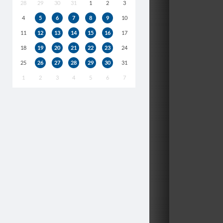
28
29
30
31
1
2
3
4
5
6
7
8
9
10
11
12
13
14
15
16
17
18
19
20
21
22
23
24
25
26
27
28
29
30
31
1
2
3
4
5
6
7